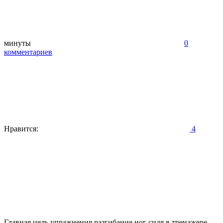
минуты
0
комментариев
Нравится:
4
Главная цель упражнения разгибание ног сидя в тренажере –