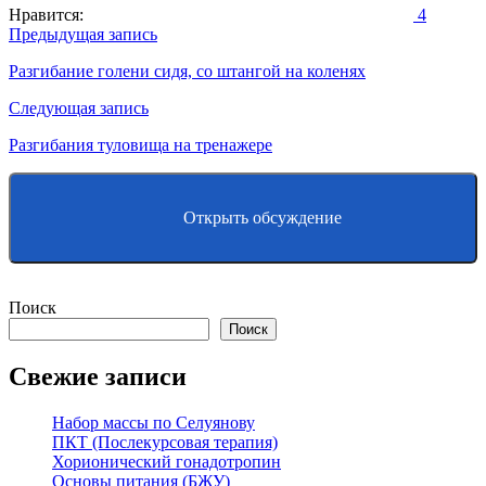
Нравится:
4
Навигация
Предыдущая запись
по
Разгибание голени сидя, со штангой на коленях
записям
Следующая запись
Разгибания туловища на тренажере
Открыть обсуждение
Поиск
Поиск
Свежие записи
Набор массы по Селуянову
ПКТ (Послекурсовая терапия)
Хорионический гонадотропин
Основы питания (БЖУ)