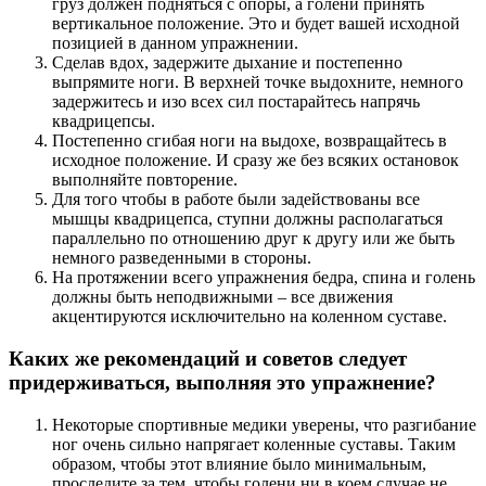
груз должен подняться с опоры, а голени принять
вертикальное положение. Это и будет вашей исходной
позицией в данном упражнении.
Сделав вдох, задержите дыхание и постепенно
выпрямите ноги. В верхней точке выдохните, немного
задержитесь и изо всех сил постарайтесь напрячь
квадрицепсы.
Постепенно сгибая ноги на выдохе, возвращайтесь в
исходное положение. И сразу же без всяких остановок
выполняйте повторение.
Для того чтобы в работе были задействованы все
мышцы квадрицепса, ступни должны располагаться
параллельно по отношению друг к другу или же быть
немного разведенными в стороны.
На протяжении всего упражнения бедра, спина и голень
должны быть неподвижными – все движения
акцентируются исключительно на коленном суставе.
Каких же рекомендаций и советов следует
придерживаться, выполняя это упражнение?
Некоторые спортивные медики уверены, что разгибание
ног очень сильно напрягает коленные суставы. Таким
образом, чтобы этот влияние было минимальным,
проследите за тем, чтобы голени ни в коем случае не