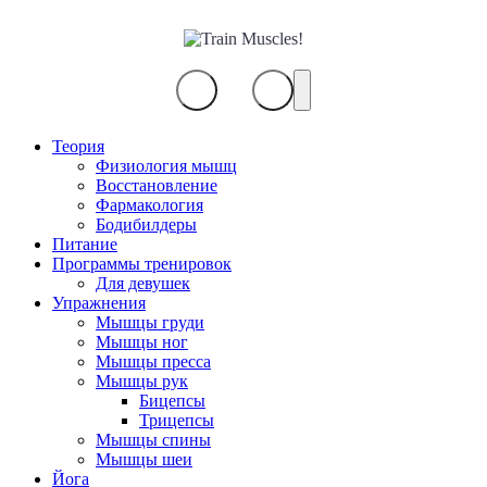
Train
Muscles!
Теория
Физиология мышц
Восстановление
Фармакология
Бодибилдеры
Питание
Программы тренировок
Для девушек
Упражнения
Мышцы груди
Мышцы ног
Мышцы пресса
Мышцы рук
Бицепсы
Трицепсы
Мышцы спины
Мышцы шеи
Йога