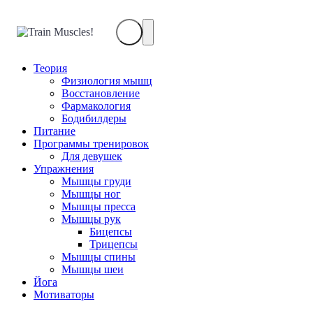
Train
Muscles!
Теория
Физиология мышц
Восстановление
Фармакология
Бодибилдеры
Питание
Программы тренировок
Для девушек
Упражнения
Мышцы груди
Мышцы ног
Мышцы пресса
Мышцы рук
Бицепсы
Трицепсы
Мышцы спины
Мышцы шеи
Йога
Мотиваторы