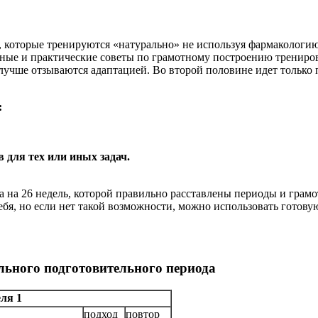
, которые тренируются «натурально» не используя фармакологию
анные и практические советы по грамотному построению трениро
ку лучше отзываются адаптацией. Во второй половине идет толь
:
 для тех или иных задач.
а на 26 недель, которой правильно расставлены периоды и грам
бя, но если нет такой возможности, можно использовать готов
льного подготовительного периода
ля 1
подход
повтор