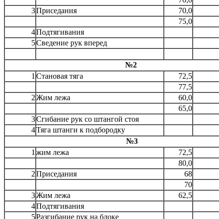
3
Приседания
70,0
75,0
4
Подтягивания
5
Сведение рук вперед
№2
1
Становая тяга
72,5
77,5
2
Жим лежа
60,0
65,0
3
Сгибание рук со штангой стоя
4
Тяга штанги к подбородку
№3
1
жим лежа
72,5
80,0
2
Приседания
68
70
3
Жим лежа
62,5
4
Подтягивания
5
Разгибание рук на блоке