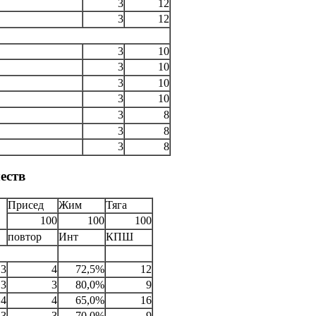
3
12
3
12
3
10
3
10
3
10
3
10
3
8
3
8
3
8
еств
Присед
Жим
Тяга
100
100
100
повтор
Инт
КПШ
3
4
72,5%
12
3
3
80,0%
9
4
4
65,0%
16
3
3
70,0%
9