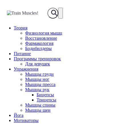
Train
Muscles!
Теория
Физиология мышц
Восстановление
Фармакология
Бодибилдеры
Питание
Программы тренировок
Для девушек
Упражнения
Мышцы груди
Мышцы ног
Мышцы пресса
Мышцы рук
Бицепсы
Трицепсы
Мышцы спины
Мышцы шеи
Йога
Мотиваторы