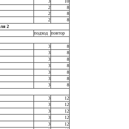
3
10
2
8
2
8
2
8
ля 2
подход
повтор
3
8
3
8
3
8
3
8
3
8
3
8
3
8
3
12
3
12
3
12
3
12
3
12