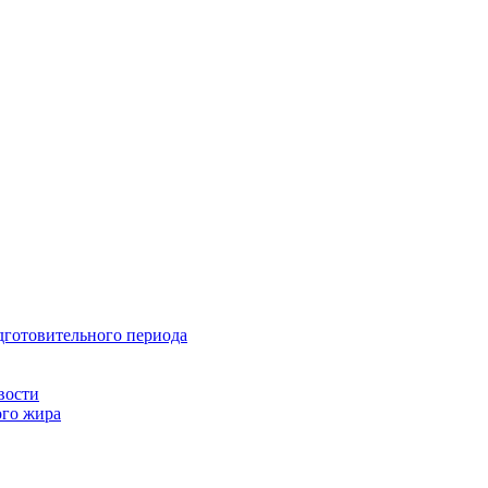
дготовительного периода
вости
ого жира