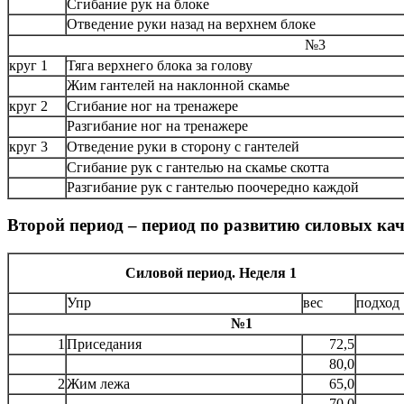
Сгибание рук на блоке
Отведение руки назад на верхнем блоке
№3
круг 1
Тяга верхнего блока за голову
Жим гантелей на наклонной скамье
круг 2
Сгибание ног на тренажере
Разгибание ног на тренажере
круг 3
Отведение руки в сторону с гантелей
Сгибание рук с гантелью на скамье скотта
Разгибание рук с гантелью поочередно каждой
Второй период – период по развитию силовых кач
Силовой период. Неделя 1
Упр
вес
подход
№1
1
Приседания
72,5
80,0
2
Жим лежа
65,0
70,0