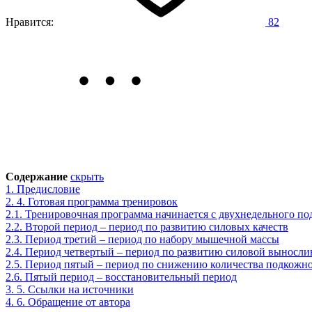
Нравится:
82
Содержание
скрыть
1.
Предисловие
2.
4. Готовая программа тренировок
2.1.
Тренировочная программа начинается с двухнедельного по
2.2.
Второй период – период по развитию силовых качеств
2.3.
Период третий – период по набору мышечной массы
2.4.
Период четвертый – период по развитию силовой выносли
2.5.
Период пятый – период по снижению количества подкожн
2.6.
Пятый период – восстановительный период
3.
5. Ссылки на источники
4.
6. Обращение от автора