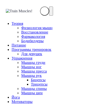
Train
Muscles!
Теория
Физиология мышц
Восстановление
Фармакология
Бодибилдеры
Питание
Программы тренировок
Для девушек
Упражнения
Мышцы груди
Мышцы ног
Мышцы пресса
Мышцы рук
Бицепсы
Трицепсы
Мышцы спины
Мышцы шеи
Йога
Мотиваторы