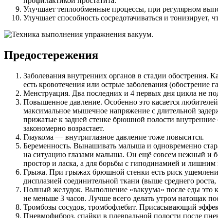
профилактикой простатита.
Улучшает теплообменные процессы, при регулярном выпо
Улучшает способность сосредотачиваться и тонизирует, ч
Предостережения
Заболевания внутренних органов в стадии обострения. К
есть кровотечения или острые заболевания (обострение г
Менструация. Два последних и 4 первых дня цикла не п
Повышенное давление. Особенно это касается любителей
максимальное мышечное напряжение с длительной задерж
прижатые к задней стенке брюшной полости внутренние 
закономерно возрастает.
Глаукома — внутриглазное давление тоже повысится.
Беременность. Вынашивать малыша и одновременно стара
на ситуацию глазами малыша. Он ещё совсем нежный и б
простор и ласка, а для борьбы с гиподинамией и лишним 
Грыжа. При грыжах брюшной стенки есть риск ущемления
дисплазией соединительной ткани (выше среднего роста, 
Полный желудок. Выполнение «вакуума» после еды это к
не меньше 3 часов. Лучше всего делать утром натощак п
Тромбозы сосудов, тромбофлебит. Присасывающий эффект 
Пневмофиброз, спайки в плевральной полости после пне