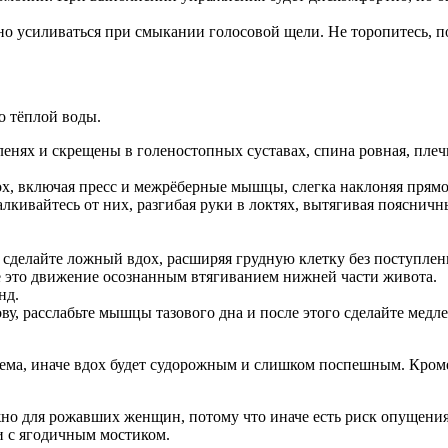
ьно усиливаться при смыкании голосовой щели. Не торопитесь, 
о тёплой воды.
енях и скрещены в голеностопных суставах, спина ровная, плечи
х, включая пресс и межрёберные мышцы, слегка наклоняя прямо
алкивайтесь от них, разгибая руки в локтях, вытягивая пояснич
 сделайте ложный вдох, расширяя грудную клетку без поступлен
е это движение осознанным втягиванием нижней части живота.
нд.
ову, расслабьте мышцы тазового дна и после этого сделайте медл
ема, иначе вдох будет судорожным и слишком поспешным. Кроме
но для рожавших женщин, потому что иначе есть риск опущения 
и с ягодичным мостиком.