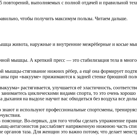
5 повторений, выполняемых с полной отдачей и правильной тех
авильно, чтобы получить максимум пользы. Читаем дальше.
ышца живота, наружные и внутренние межрёберные и косые мыш
ечной мышцы. А крепкий пресс — это стабилизация тела в мно
ой мышцы-стягивание нижних рёбер, а ещё она формирует подтя
рганы при «вакууме» прижимаются к задней стенке брюшной поло
акуума» растягивается, улучшается её эластичность, соответст
занимаетесь циклическими видами спорта, то это очень хорошо 
дыхания на выдохе научит вас обходиться без воздуха все дольш
о знают и используют профессиональные спортсмены, тренируяс
чувствия.
 в пояснице. Во-первых, для того чтобы сделать упражнение пра
мышц-антагонистов расслабляет напряженную нижнюю часть спи
е органов таза. Для женщин это важно потому, что делает менс