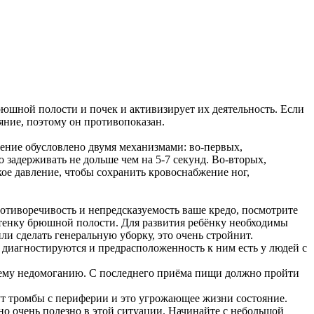
рюшной полости и почек и активизирует их деятельность. Если
ояние, поэтому он противопоказан.
ение обусловлено двумя механизмами: во-первых,
задерживать не дольше чем на 5-7 секунд. Во-вторых,
е давление, чтобы сохранить кровоснабжение ног,
отиворечивость и непредсказуемость ваше кредо, посмотрите
тенку брюшной полости. Для развития ребёнку необходимы
ли сделать генеральную уборку, это очень стройнит.
диагностируются и предрасположенность к ним есть у людей с
щему недомоганию. С последнего приёма пищи должно пройти
ут тромбы с периферии и это угрожающее жизни состояние.
о очень полезно в этой ситуации. Начинайте с небольшой