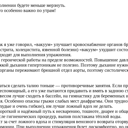
лнении будете меньше мерзнуть.
то особенно важно по утрам!
ак я уже говорил, «вакуум» улучшает кровоснабжение органов б
астрита, холецистита, язвенной болезни) «вакуум» ухудшит сост
одходят для выполнения упражнения.
 героической работы на пределе возможностей. Повышение давл
кой дыхания гипертоникам не полезно. Поэтому дыхание нужно 
органы пережимают брюшной отдел аорты, поэтому систолическо
ться сделать талию тоньше — противоречивые занятия. Если пр
еспомощный, а его уже пытаются придавить и вмять в заднюю с
весом лучше сходить в бассейн, на гимнастику для беременных и
. Особенно опасны грыжи слабых мест диафрагмы. Они трудно 
худые и очень гибкие), им лучше ложный вдох не делать.
ороткий и надёжный путь к несварению, тошноте, диарее и об
осле гигиенических процедур, выпив полстакана тёплой воды.
за счет ложного вдоха и стимуляция венозного возврата оторв
вмонии. При выполнении упражнения будет дискомфортно, но он