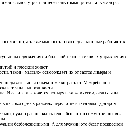
никой каждое утро, принесут ощутимый результат уже через
цы живота, а также мышцы тазового дна, которые работают в
госуставных движениях и большой плюс в силовых упражнениях
нутый и плоский живот.
сти, такой «массаж» освобождает их от застоя лимфы и
венно дыхательный объем тоже возрастает. Межреберные
скажется на выносливости.
е. И если вам захочется понырять за жемчугом, отдыхая на
ь в высокогорных районах перед ответственным турниром.
вильно, нужно расположить тело абсолютно симметрично; во-
ны.
труации безболезненными. А для мужчин это будет прекрасной