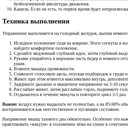
безболезненной амплитуды движения.
Кашель. Если он есть, то первое время будет непроизвол
Техника выполнения
Упражнение выполняется на голодный желудок, выпив немног
Исходное положение сидя на коврике. Ноги согнуты в кол
найдите комфортное положение.
Сделайте медленный глубокий вдох, затем глубокий выдо
Руками упирайтесь в верхнюю часть бедер и немного отт
ушам.
Втяните мышцы промежности.
Сомкните голосовую щель, опуская подбородок к груди и
Живот при этом втянется максимально внутрь, дополнит
Задержите дыхание и мышечное напряжение на 5-10 секу
Расслабьте живот, затем расслабьте горло, поднимите гол
Отдышитесь в течение минуты и повторите цикл 3-5 раз.
Важно:
воздух нужно выдыхать не полностью, а на 85-90% объ
воспринимается как неестественное и пугающее состояние.
Напряжение мышц тазового дна обязательно. Особенно это важ
практиковать «вакуум» в положении лёжа на спине в сочетани