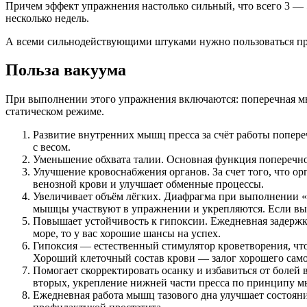
Причем эффект упражнения настолько сильный, что всего 3 — 
несколько недель.
А всеми сильнодействующими штуками нужно пользоваться пр
Польза вакуума
При выполнении этого упражнения включаются: поперечная м
статическом режиме.
Развитие внутренних мышц пресса за счёт работы попер
с весом.
Уменьшение обхвата талии. Основная функция поперечн
Улучшение кровоснабжения органов. За счет того, что о
венозной крови и улучшает обменные процессы.
Увеличивает объём лёгких. Диафрагма при выполнении «в
мышцы участвуют в упражнении и укрепляются. Если вы 
Повышает устойчивость к гипоксии. Ежедневная задержка 
море, то у вас хорошие шансы на успех.
Гипоксия — естественный стимулятор кроветворения, чт
Хороший клеточный состав крови — залог хорошего само
Помогает скорректировать осанку и избавиться от болей
вторых, укрепление нижней части пресса по принципу 
Ежедневная работа мышц тазового дна улучшает состояни