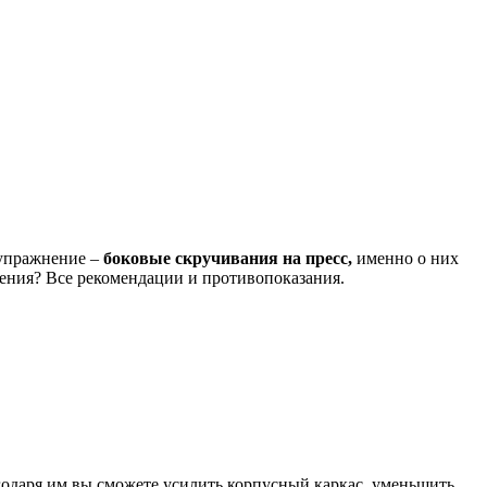
 упражнение –
боковые скручивания на пресс,
именно о них
ения? Все рекомендации и противопоказания.
годаря им вы сможете усилить корпусный каркас, уменьшить