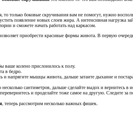
я, то только боковые скручивания вам не помогут, нужно воспо
пустить появление новых слоев жира. А интенсивная нагрузка 
лории и сможете начать работать над каркасом.
 позволяет приобрести красивые формы живота. В первую очере
бы ваше колено прислонилось к полу.
та в бедро.
сь и напрягите мышцы живота, дальше затаите дыхание и постар
 несколько сантиметров, дальше сделайте выдох и вернитесь в 
еревернитесь и проделайте тоже самое на другую. Следите за п
я
, теперь рассмотрим несколько важных фишек.