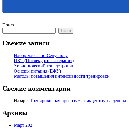
Поиск
Поиск
Свежие записи
Набор массы по Селуянову
ПКТ (Послекурсовая терапия)
Хорионический гонадотропин
Основы питания (БЖУ)
Методы повышения интенсивности тренировки
Свежие комментарии
Назар
к
Тренировочная программа с акцентом на дельты.
Архивы
Март 2024