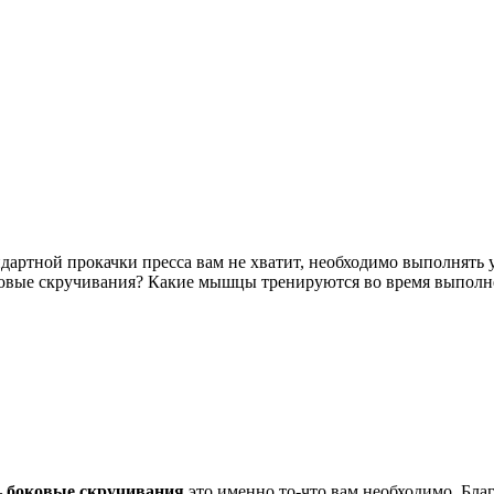
ндартной прокачки пресса вам не хватит, необходимо выполнять
оковые скручивания? Какие мышцы тренируются во время выполн
–
боковые скручивания
это именно то-что вам необходимо. Бла