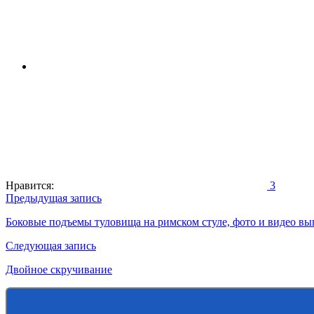
Нравится:
3
Навигация
Предыдущая запись
по
Боковые подъемы туловища на римском стуле, фото и видео в
записям
Следующая запись
Двойное скручивание