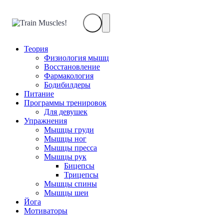
Train
Muscles!
Теория
Физиология мышц
Восстановление
Фармакология
Бодибилдеры
Питание
Программы тренировок
Для девушек
Упражнения
Мышцы груди
Мышцы ног
Мышцы пресса
Мышцы рук
Бицепсы
Трицепсы
Мышцы спины
Мышцы шеи
Йога
Мотиваторы