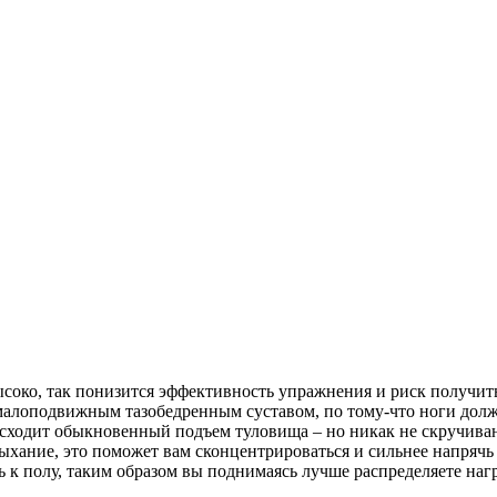
ысоко, так понизится эффективность упражнения и риск получит
алоподвижным тазобедренным суставом, по тому-что ноги должн
оисходит обыкновенный подъем туловища – но никак не скручива
дыхание, это поможет вам сконцентрироваться и сильнее напряч
 к полу, таким образом вы поднимаясь лучше распределяете наг